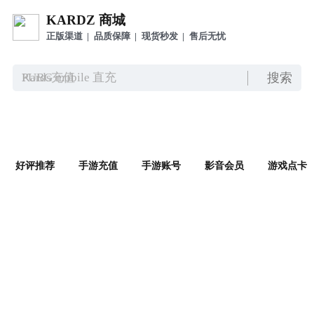
KARDZ 商城
正版渠道
|
品质保障
|
现货秒发
|
售后无忧
搜索
PUBG mobile 直充
Kards充值
赛马娘手游
Roblox
好评推荐
手游充值
手游账号
影音会员
游戏点卡
魔法少女小圆 Magia Exedra
PUBG Mobile Lite充值
垂钓星球
世界战争：英雄充值