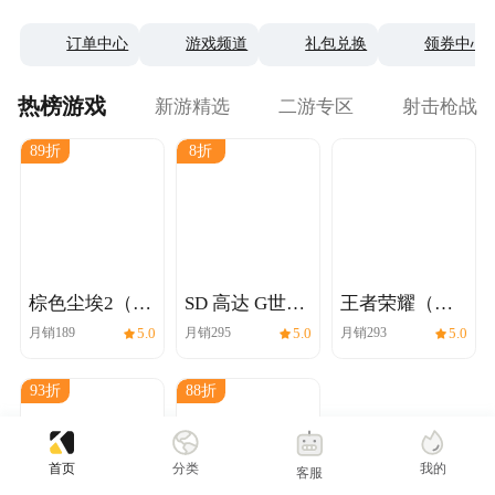
订单中心
游戏频道
礼包兑换
领券中心
王者荣耀国际服
三角洲行动充值
热榜游戏
新游精选
二游专区
射击枪战
89折
8折
棕色尘埃2（国
SD 高达 G世代
王者荣耀（国
际服）代充
永恒 (国际服）
际服）直充③
月销
189
5.0
月销
295
5.0
月销
293
5.0
代充
93折
88折
首页
分类
我的
客服